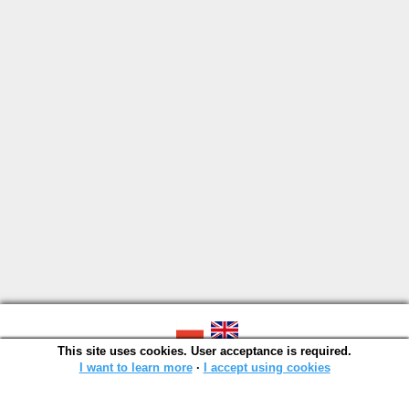
This site uses cookies. User acceptance is required.
SOWA OPAC v. 6.11.10 (2026-07-24)
Generated in 0,0029 s.
I want to learn more
∙
I accept using cookies