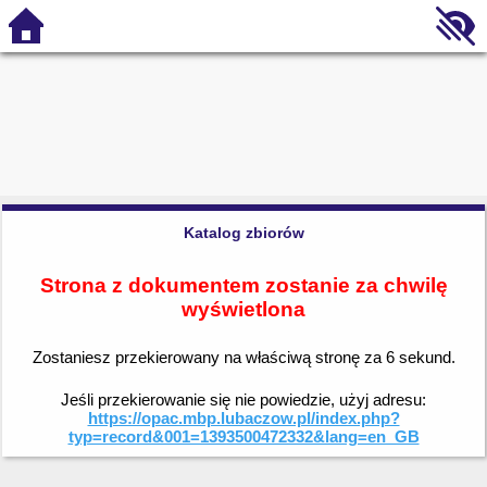
Katalog zbiorów
Strona z dokumentem zostanie za chwilę
wyświetlona
Zostaniesz przekierowany na właściwą stronę za
6
sekund.
Jeśli przekierowanie się nie powiedzie, użyj adresu:
https://opac.mbp.lubaczow.pl/index.php?
typ=record&001=1393500472332&lang=en_GB