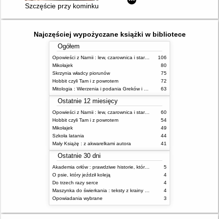
Szczęście przy kominku
Najczęściej wypożyczane książki w bibliotece
Ogółem
Opowieści z Narnii : lew, czarownica i stara szafa
106
Mikołajek
80
Skrzynia władcy piorunów
75
Hobbit czyli Tam i z powrotem
72
Mitologia : Wierzenia i podania Greków i Rzymian
63
Ostatnie 12 miesięcy
Opowieści z Narnii : lew, czarownica i stara szafa
60
Hobbit czyli Tam i z powrotem
54
Mikołajek
49
Szkoła latania
44
Mały Książę : z akwarelkami autora
41
Ostatnie 30 dni
Akademia orłów : prawdziwe historie, które Cię uskrzydlą
5
O psie, który jeździł koleją
4
Do trzech razy serce
4
Maszynka do świerkania : teksty z krainy absurdu
4
Opowiadania wybrane
3