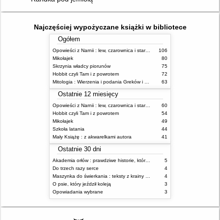
Najczęściej wypożyczane książki w bibliotece
Ogółem
Opowieści z Narnii : lew, czarownica i stara szafa
106
Mikołajek
80
Skrzynia władcy piorunów
75
Hobbit czyli Tam i z powrotem
72
Mitologia : Wierzenia i podania Greków i Rzymian
63
Ostatnie 12 miesięcy
Opowieści z Narnii : lew, czarownica i stara szafa
60
Hobbit czyli Tam i z powrotem
54
Mikołajek
49
Szkoła latania
44
Mały Książę : z akwarelkami autora
41
Ostatnie 30 dni
Akademia orłów : prawdziwe historie, które Cię uskrzydlą
5
Do trzech razy serce
4
Maszynka do świerkania : teksty z krainy absurdu
4
O psie, który jeździł koleją
3
Opowiadania wybrane
3