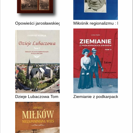
Opowieści jarosławskiego Zasania : część 6 O Zalesiu, Starym 
Miłośnik regionalizmu : księga
Dzieje Lubaczowa Tom 1 : Lubaczów od czasów najdawniejszyc
Ziemianie z podkarpackich dwo