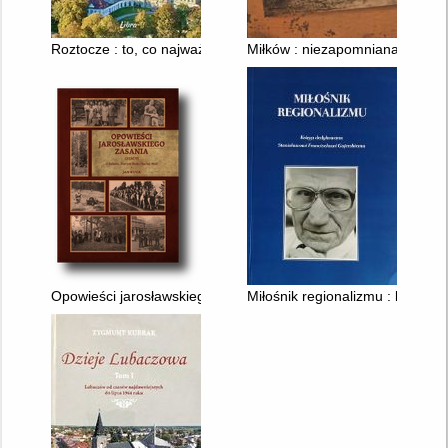
Roztocze : to, co najważniejsze
Miłków : niezapomniana wieś
Opowieści jarosławskiego Zasania : część 6 O Zalesiu, Starym 
Miłośnik regionalizmu : księga