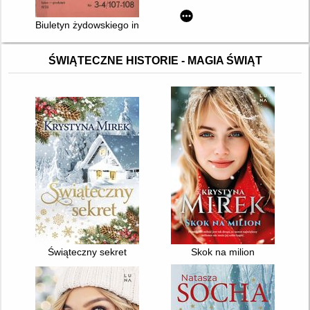
Biuletyn żydowskiego instytutu historycznego nr 3-4/107-108 
ŚWIĄTECZNE HISTORIE - MAGIA ŚWIĄT
Świąteczny sekret
Skok na milion