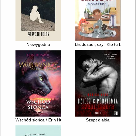
Niewygodna
Brudozaur, czyli Kto tu broi?
Wschód słońca / Erin Hunter ; z języka angielskiego przełożyła 
Szept diabła