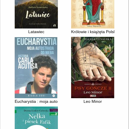
Latawiec
Królowie i książęta Polski w w
Eucharystia : moja autostrada do Nieba : historia Carla Acutisa
Leo Minor