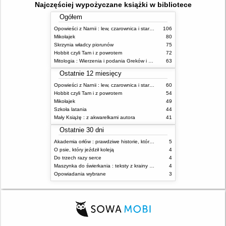
Najczęściej wypożyczane książki w bibliotece
Ogółem
Opowieści z Narnii : lew, czarownica i stara szafa
106
Mikołajek
80
Skrzynia władcy piorunów
75
Hobbit czyli Tam i z powrotem
72
Mitologia : Wierzenia i podania Greków i Rzymian
63
Ostatnie 12 miesięcy
Opowieści z Narnii : lew, czarownica i stara szafa
60
Hobbit czyli Tam i z powrotem
54
Mikołajek
49
Szkoła latania
44
Mały Książę : z akwarelkami autora
41
Ostatnie 30 dni
Akademia orłów : prawdziwe historie, które Cię uskrzydlą
5
O psie, który jeździł koleją
4
Do trzech razy serce
4
Maszynka do świerkania : teksty z krainy absurdu
4
Opowiadania wybrane
3