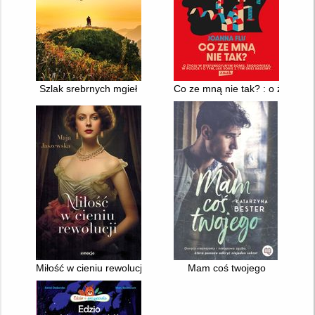
Szlak srebrnych mgieł
Co ze mną nie tak? : o życiu w 
Miłość w cieniu rewolucji
Mam coś twojego