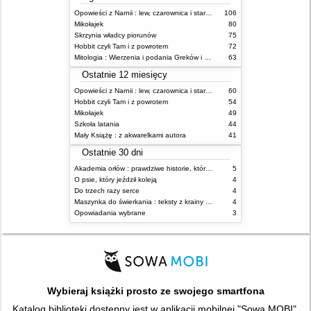
Opowieści z Narnii : lew, czarownica i stara szafa
106
Mikołajek
80
Skrzynia władcy piorunów
75
Hobbit czyli Tam i z powrotem
72
Mitologia : Wierzenia i podania Greków i Rzymian
63
Ostatnie 12 miesięcy
Opowieści z Narnii : lew, czarownica i stara szafa
60
Hobbit czyli Tam i z powrotem
54
Mikołajek
49
Szkoła latania
44
Mały Książę : z akwarelkami autora
41
Ostatnie 30 dni
Akademia orłów : prawdziwe historie, które Cię uskrzydlą
5
O psie, który jeździł koleją
4
Do trzech razy serce
4
Maszynka do świerkania : teksty z krainy absurdu
4
Opowiadania wybrane
3
Wybieraj książki prosto ze swojego smartfona
Katalog biblioteki dostępny jest w aplikacji mobilnej "Sowa MOBI".