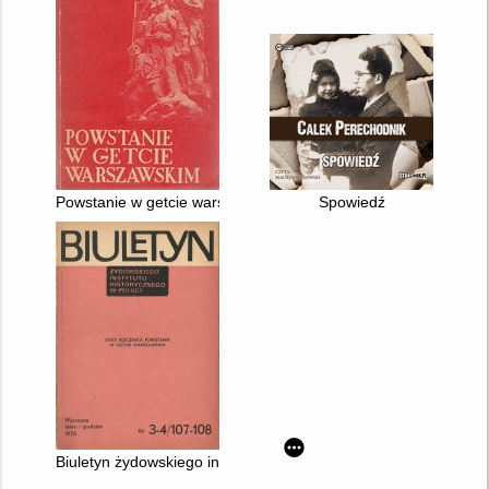
Powstanie w getcie warszawskim na tle oporu w Polsce : genez
Spowiedź
Biuletyn żydowskiego instytutu historycznego nr 3-4/107-108 