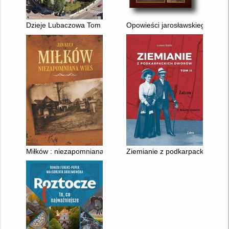
Dzieje Lubaczowa Tom 1 : Lubaczów od czasów najdawniejszyc
Opowieści jarosławskiego Zasani
Miłków : niezapomniana wieś
Ziemianie z podkarpackich dwo