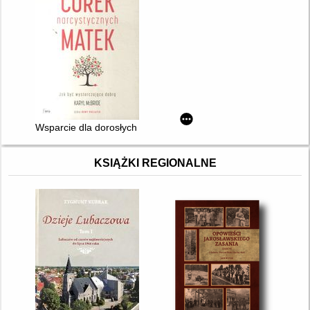
Wsparcie dla dorosłych córek narcystycznych matek : jak być 
KSIĄŻKI REGIONALNE