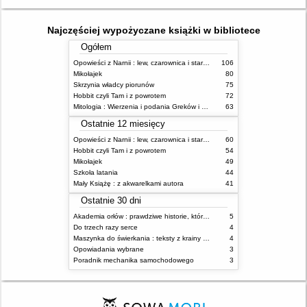
Najczęściej wypożyczane książki w bibliotece
Ogółem
Opowieści z Narnii : lew, czarownica i stara szafa
106
Mikołajek
80
Skrzynia władcy piorunów
75
Hobbit czyli Tam i z powrotem
72
Mitologia : Wierzenia i podania Greków i Rzymian
63
Ostatnie 12 miesięcy
Opowieści z Narnii : lew, czarownica i stara szafa
60
Hobbit czyli Tam i z powrotem
54
Mikołajek
49
Szkoła latania
44
Mały Książę : z akwarelkami autora
41
Ostatnie 30 dni
Akademia orłów : prawdziwe historie, które Cię uskrzydlą
5
Do trzech razy serce
4
Maszynka do świerkania : teksty z krainy absurdu
4
Opowiadania wybrane
3
Poradnik mechanika samochodowego
3